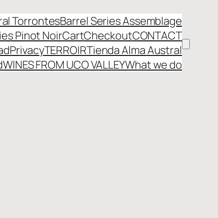
ral Torrontes
Barrel Series Assemblage
ies Pinot Noir
Cart
Checkout
CONTACT
dad
Privacy
TERROIR
Tienda Alma Austral
d
WINES FROM UCO VALLEY
What we do