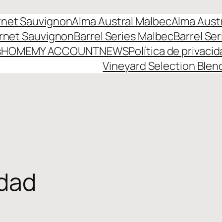
rnet Sauvignon
Alma Austral Malbec
Alma Aust
ernet Sauvignon
Barrel Series Malbec
Barrel Ser
s
HOME
MY ACCOUNT
NEWS
Política de privaci
Vineyard Selection Blen
idad