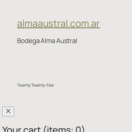
almaaustral.com.ar
Bodega Alma Austral
Twenty Twenty-Five
Your cart
(items: 0)