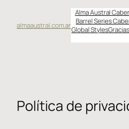
Skip
Alma Austral Cabe
to
Barrel Series Cab
content
almaaustral.com.ar
Global Styles
Gracia
Política de privac