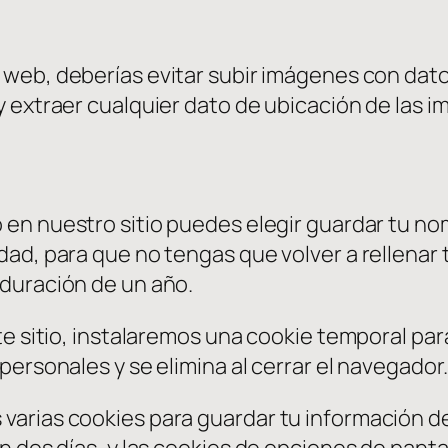
 web, deberías evitar subir imágenes con dato
 extraer cualquier dato de ubicación de las i
 en nuestro sitio puedes elegir guardar tu no
ad, para que no tengas que volver a rellenar
duración de un año.
te sitio, instalaremos una cookie temporal pa
ersonales y se elimina al cerrar el navegador.
arias cookies para guardar tu información de
n dos días, y las cookies de opciones de panta