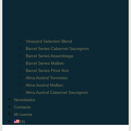
Vineyard Selection Blend
Barrel Series Cabernet Sauvignon
Barrel Series Assemblage
Barrel Series Malbec
Barrel Series Pinot Noir
Alma Austral Torrontes
Alma Austral Malbec
Alma Austral Cabernet Sauvignon
Novedades
Contacto
Mi cuenta
EN